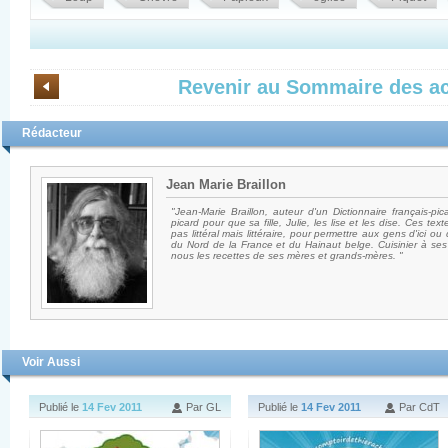
Revenir au Sommaire des ac
Rédacteur
Jean Marie Braillon
"Jean-Marie Braillon, auteur d'un Dictionnaire français-p
picard pour que sa fille, Julie, les lise et les dise. Ces tex
pas littéral mais littéraire, pour permettre aux gens d'ici o
du Nord de la France et du Hainaut belge. Cuisinier à ses 
nous les recettes de ses mères et grands-mères. "
Voir Aussi
Publié le
14 Fev 2011
Par GL
Publié le
14 Fev 2011
Par CdT