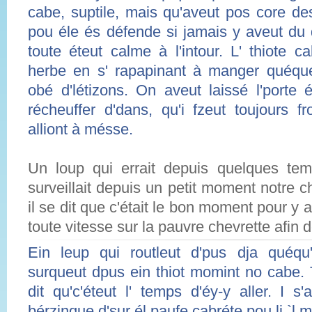
cabe, suptile, mais qu'aveut pos core de
pou éle és défende si jamais y aveut du d
toute éteut calme à l'intour. L' thiote c
herbe en s' rapapinant à manger quéques
obé d'létizons. On aveut laissé l'porte 
récheuffer d'dans, qu'i fzeut toujours f
alliont à mésse.
Un loup qui errait depuis quelques te
surveillait depuis un petit moment notre c
il se dit que c'était le bon moment pour y all
toute vitesse sur la pauvre chevrette afin d
Ein leup qui routleut d'pus dja quéqu'
surqueut dpus ein thiot momint no cabe. T
dit qu'c'éteut l' temps d'éy-y aller. I s
bérzinque d'sur él paufe cabréte pou li `l m