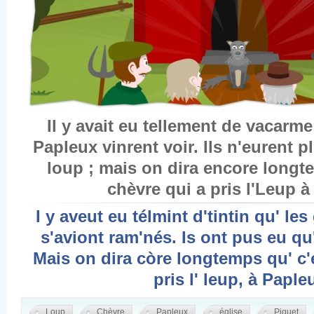
Il y avait eu tellement de vacarm
Papleux vinrent voir. Ils n'eurent p
loup ; mais on dira encore longt
chèvre qui a pris l'Leup à
I y aveut eu télmint d'tintin qu' le
s'aviont ram'nés. Is ont pus eu qu
Mais on dira còre longtemps qu' c'e
pris l' leup, à Paple
Loup
Chèvre
Papleux
église
Piquet