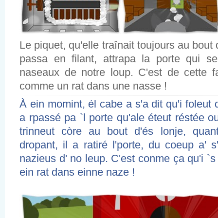
Le piquet, qu'elle traînait toujours au bout 
passa en filant, attrapa la porte qui s
naseaux de notre loup. C'est de cette fa
comme un rat dans une nasse !
À ein momint, él cabe a s'a dit qu'i foleut q
a rpassé pa `l porte qu'ale éteut réstée ou
trinneut còre au bout d'és lonje, qua
dropant, il a ratiré l'porte, du coeup a' 
nazieus d' no leup. C'est conme ça qu'i `s
ein rat dans einne naze !