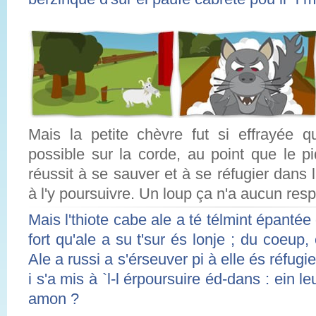
Mais la petite chèvre fut si effrayée qu'
possible sur la corde, au point que le pi
réussit à se sauver et à se réfugier dans l
à l'y poursuivre. Un loup ça n'a aucun resp
Mais l'thiote cabe ale a té télmint épanté
fort qu'ale a su t'sur és lonje ; du coeup, 
Ale a russi a s'érseuver pi à elle és réfugie
i s'a mis à `l-l érpoursuire éd-dans : ein l
amon ?