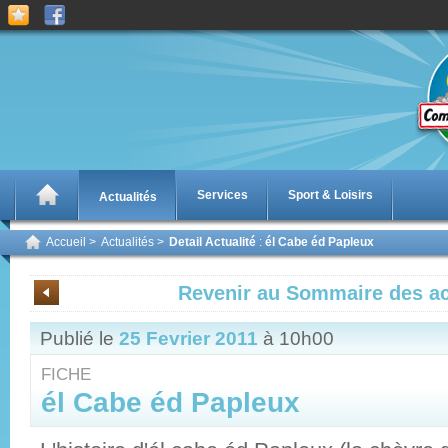
Services
Sport & Loisirs
Actualités
Accueil
>
Actualités
>
Detail Actualité
:
él Cabe éd Papleux
Revenir au Sommaire des ac
Publié le
25 Fevrier 2011
à 10h00
FICHE
él Cabe éd Papleux