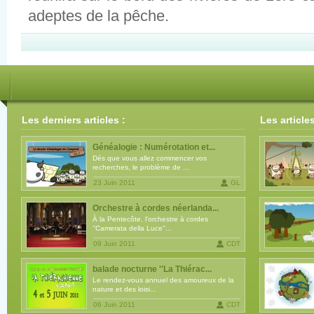
adeptes de la pêche.
Les derniers articles :
Les article
Généalogie : Numérotation et...
Dés que vous allez commencer vos
recherches, le problème de ...
23 Juin 2011
GL
Orchestre à cordes néerlanda...
À la Pentecôte, l'orchestre à cordes
''Camerata della Luce''...
09 Juin 2011
CDT
balade nocturne ''La Thiérac...
Le rendez-vous annuel des amoureux de la
nature et des loisi...
06 Juin 2011
CDT