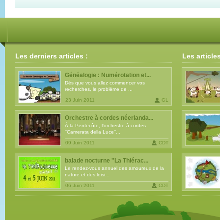
Les derniers articles :
Les article
Généalogie : Numérotation et...
Dés que vous allez commencer vos
recherches, le problème de ...
23 Juin 2011
GL
Orchestre à cordes néerlanda...
À la Pentecôte, l'orchestre à cordes
''Camerata della Luce''...
09 Juin 2011
CDT
balade nocturne ''La Thiérac...
Le rendez-vous annuel des amoureux de la
nature et des loisi...
06 Juin 2011
CDT