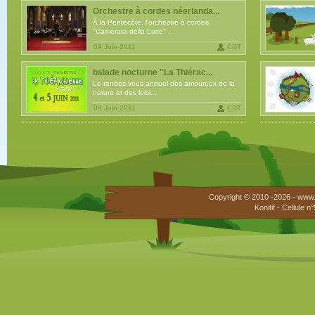
Orchestre à cordes néerlanda...
À la Pentecôte, l'orchestre à cordes
''Camerata della Luce''...
09 Juin 2011
CDT
balade nocturne ''La Thiérac...
Le rendez-vous annuel des amoureux de la
nature et des loisi...
06 Juin 2011
CDT
Copyright © 2010 -2026 - www.
Konitif - Cellule 