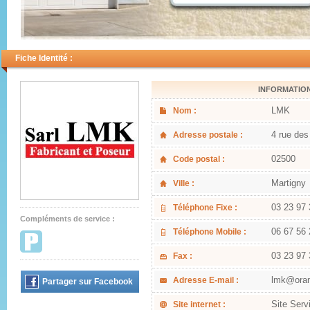
Fiche Identité :
INFORMATIO
LMK
Nom :
4 rue des
Adresse postale :
02500
Code postal :
Martigny
Ville :
03 23 97 
Téléphone Fixe :
Compléments de service :
06 67 56 
Téléphone Mobile :
03 23 97 
Fax :
lmk@oran
Adresse E-mail :
Partager sur Facebook
Site Serv
Site internet :